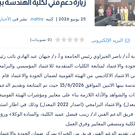
زيارة دعم فني لكلية الهندسة ب
25 يونيو 2026 |
كتبه
nahla
.
نشر فى
الأخبار
4
2
5
1
3
البريد الإلكترونى
(0 تصويتات)
 أ.د/ ناصر الجيزاوي رئيس الجامعة و أ. د/ جيهان عبد الهادي نائب ر
ودة والاعتماد لمتابعة الكليات المتقدمة للاعتماد المؤسسي والبرام
 الاعتماد الاكاديمي من الهيئة القومية لضمان الجودة والاعتماد قام 
لكلية الهندسة ببنها الاثنين الموافق 15/6/2026
ت والشواهد والأدلة اللازمة بناء على معايير ومؤشرات الهيئة القومي
2015 المعدل) والاعتماد البرامجي (اصدار 22
 فريق الدعم الفني اد/ زينب فيصل عميد الكلية، والسادة الوكلاء ور
لكلية ومنسقي المعايير وفرق العمل.
 تقديم الدعم الفني فريق من الخبراء بمركز ضمان الجودة والاعتما